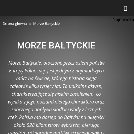
Najnowsze
Strona główna
Morze Bałtyckie
MORZE BAŁTYCKIE
Morze Bałtyckie, otoczone przez osiem państw
Europy Północnej, jest jednym z najmłodszych
mórz na świecie, którego historia sięga
zaledwie kilku tysięcy lat. To unikalne akwen,
charakteryzujące się niskim zasoleniem, co
wynika z jego półzamkniętego charakteru oraz
znacznego dopływu słodkiej wody z licznych
rzek. Polska ma dostęp do Bałtyku na długości
około 528 kilometrów wybrzeża, oferując
turystom różnorodne możliwości wypoczynku i