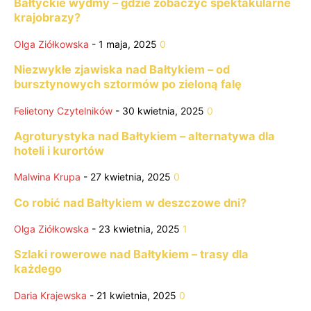
Bałtyckie wydmy – gdzie zobaczyć spektakularne
krajobrazy?
Olga Ziółkowska
-
1 maja, 2025
0
Niezwykłe zjawiska nad Bałtykiem – od
bursztynowych sztormów po zieloną falę
Felietony Czytelników
-
30 kwietnia, 2025
0
Agroturystyka nad Bałtykiem – alternatywa dla
hoteli i kurortów
Malwina Krupa
-
27 kwietnia, 2025
0
Co robić nad Bałtykiem w deszczowe dni?
Olga Ziółkowska
-
23 kwietnia, 2025
1
Szlaki rowerowe nad Bałtykiem – trasy dla
każdego
Daria Krajewska
-
21 kwietnia, 2025
0