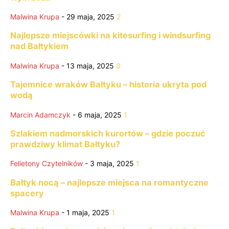
Malwina Krupa
-
29 maja, 2025
2
Najlepsze miejscówki na kitesurfing i windsurfing
nad Bałtykiem
Malwina Krupa
-
13 maja, 2025
0
Tajemnice wraków Bałtyku – historia ukryta pod
wodą
Marcin Adamczyk
-
6 maja, 2025
1
Szlakiem nadmorskich kurortów – gdzie poczuć
prawdziwy klimat Bałtyku?
Felietony Czytelników
-
3 maja, 2025
1
Bałtyk nocą – najlepsze miejsca na romantyczne
spacery
Malwina Krupa
-
1 maja, 2025
1