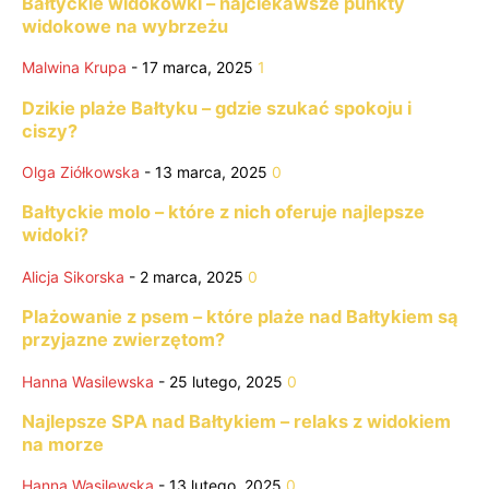
Bałtyckie widokówki – najciekawsze punkty
widokowe na wybrzeżu
Malwina Krupa
-
17 marca, 2025
1
Dzikie plaże Bałtyku – gdzie szukać spokoju i
ciszy?
Olga Ziółkowska
-
13 marca, 2025
0
Bałtyckie molo – które z nich oferuje najlepsze
widoki?
Alicja Sikorska
-
2 marca, 2025
0
Plażowanie z psem – które plaże nad Bałtykiem są
przyjazne zwierzętom?
Hanna Wasilewska
-
25 lutego, 2025
0
Najlepsze SPA nad Bałtykiem – relaks z widokiem
na morze
Hanna Wasilewska
-
13 lutego, 2025
0