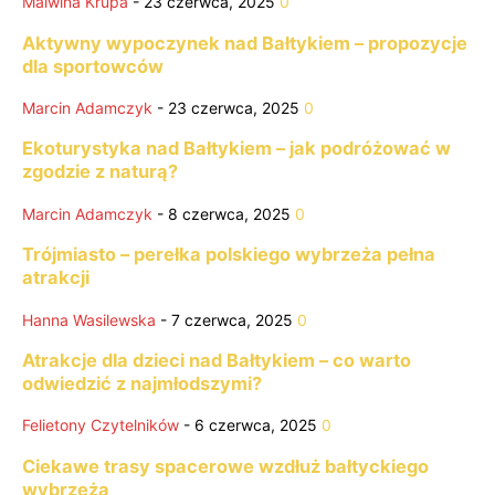
Malwina Krupa
-
23 czerwca, 2025
0
Aktywny wypoczynek nad Bałtykiem – propozycje
dla sportowców
Marcin Adamczyk
-
23 czerwca, 2025
0
Ekoturystyka nad Bałtykiem – jak podróżować w
zgodzie z naturą?
Marcin Adamczyk
-
8 czerwca, 2025
0
Trójmiasto – perełka polskiego wybrzeża pełna
atrakcji
Hanna Wasilewska
-
7 czerwca, 2025
0
Atrakcje dla dzieci nad Bałtykiem – co warto
odwiedzić z najmłodszymi?
Felietony Czytelników
-
6 czerwca, 2025
0
Ciekawe trasy spacerowe wzdłuż bałtyckiego
wybrzeża