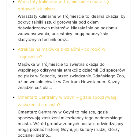
Warsztaty kulinarne w Trójmieście – naucz się
gotować jak mistrz
Warsztaty kulinarne w Trójmieście to idealna okazja, by
odkryć tajniki sztuki gotowania pod okiem
doświadczonych mistrzów. Niezależnie od poziomu
zaawansowania, uczestnicy mogą nauczyć się
klasycznych technik oraz…
Atrakcje na majówkę z dziećmi – co robić w
Trójmieście?
Majówka w Trójmieście to świetna okazja do
wspólnego odkrywania atrakcji z dziećmi! Od spacerów
po plaży w Sopocie, przez zwiedzanie Gdańskiego Zoo,
aż po wesołe chwile w Centrum Hewelianum. Każdy
znajdzie coś dla…
Cmentarz Centralny w Gdyni – gdzie spoczywają
zasłużeni dla miasta?
Cmentarz Centralny w Gdyni to miejsce, gdzie
spoczywają zasłużeni mieszkańcy tego nadmorskiego
miasta. Wśród grobów znanych postaci, odwiedzający
mogą poznać historię Gdyni, jej kultury i ludzi, którzy
odcisnęli piętno…